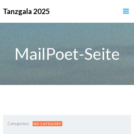
Zum
Tanzgala 2025
Inhalt
springen
MailPoet-Seite
Categories:
NO CATEGORY